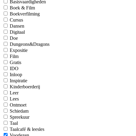
Basisvaardigheden
Boek & Film
Boekverfilming
Cursus
Dansen
Digitaal
Doe
Dungeons&Dragons
Expositie
Film
Gratis
IDO
Inloop
Inspiratie
Kinderboerderij
Leer
Lees
Ontmoet
Schiedam
Spreekuur
Taal
Taalcafé & leesles
Voorlezen