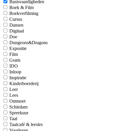
Basisvaardigheden
Boek & Film
Boekverfilming
Cursus
Dansen
Digitaal
Doe
Dungeons&Dragons
Expositie
Film
Gratis
IDO
Inloop
Inspiratie
Kinderboerderij
Leer
Lees
Ontmoet
Schiedam
Spreekuur
Taal
Taalcafé & leesles
Voorlezen