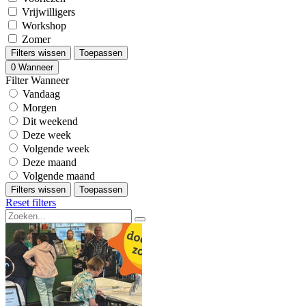
Vrijwilligers
Workshop
Zomer
Filters wissen
Toepassen
0
Wanneer
Filter Wanneer
Vandaag
Morgen
Dit weekend
Deze week
Volgende week
Deze maand
Volgende maand
Filters wissen
Toepassen
Reset filters